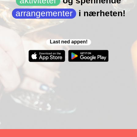
aktiviteter
og spennende
arrangementer
i nærheten!
Last ned appen!