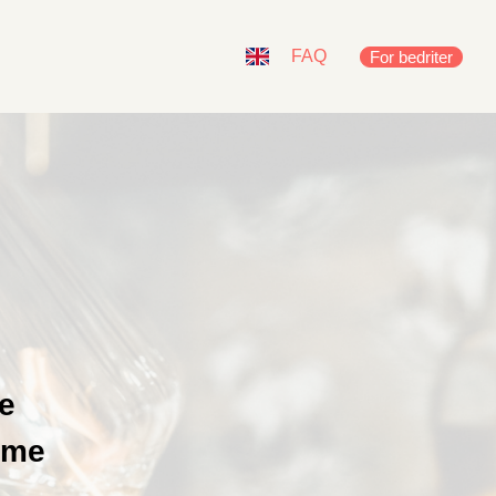
FAQ
For bedriter
e
mme