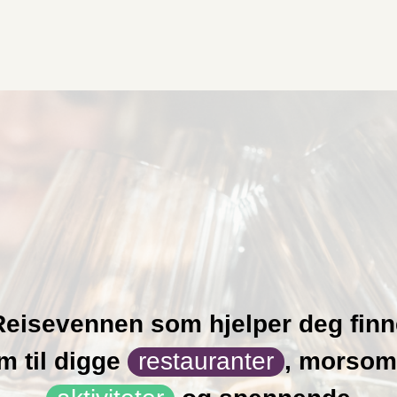
Reisevennen som hjelper deg finn
m til digge
restauranter
,
morso